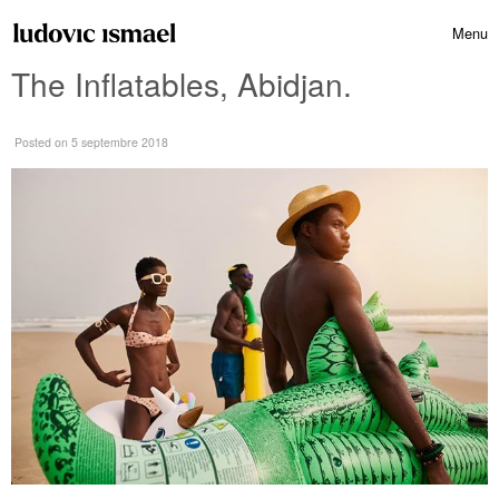
Skip to content
Menu
Toggle 
The Inflatables, Abidjan.
Posted
on 5 septembre 2018