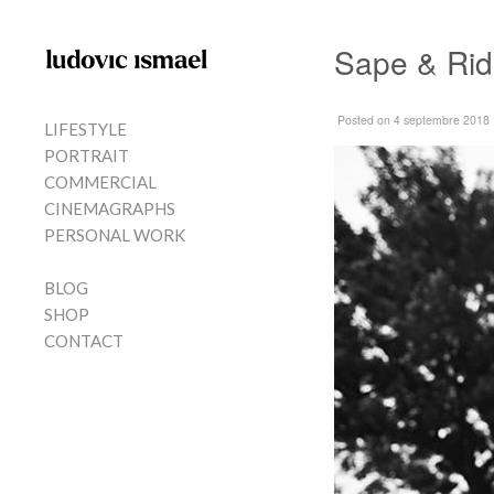
Skip to content
Sape & Rid
MENU
Posted
on 4 septembre 2018
LIFESTYLE
PORTRAIT
COMMERCIAL
CINEMAGRAPHS
PERSONAL WORK
BLOG
SHOP
CONTACT