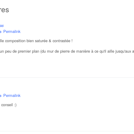
res
las
Permalink
le composition bien saturée & contrastée !
 un peu de premier plan (du mur de pierre de manière à ce qu'il aille jusqu'aux 
Permalink
conseil :)