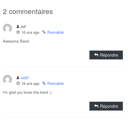
2 commentaires
jeff
16 ans ago
Permalink
Awesome Band.
Répondre
ludO
16 ans ago
Permalink
I'm glad you know this band :)
Répondre