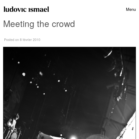
Skip to content
Menu
Toggle 
Meeting the crowd
Posted
on 8 février 2010