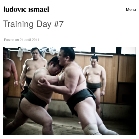
Skip to content
Menu
Toggle 
Training Day #7
Posted
on 21 août 2011