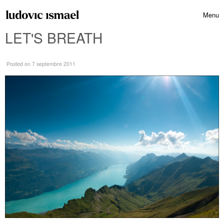
Skip to content
Menu
Toggle 
LET'S BREATH
Posted
on 7 septembre 2011