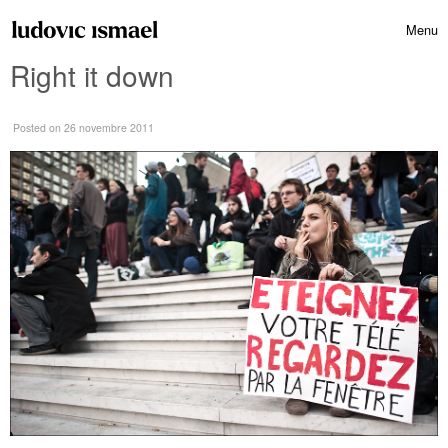
Skip to content
Menu
Toggle 
Right it down
Posted
on 26 novembre 2011