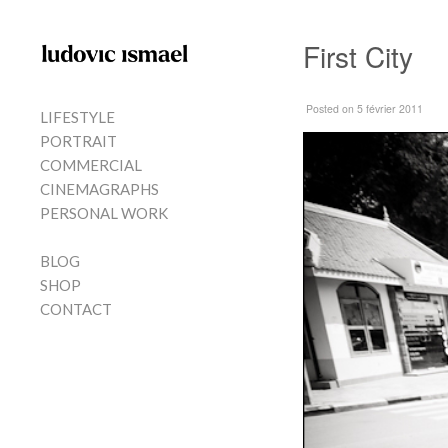
Skip to content
First City
MENU
Posted
on 5 février 2011
LIFESTYLE
PORTRAIT
COMMERCIAL
CINEMAGRAPHS
PERSONAL WORK
BLOG
SHOP
CONTACT