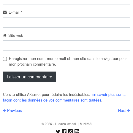
E-mail
*
Site web
Enregistrer mon nom, mon e-mail et mon site dans le navigateur pour
mon prochain commentaire.
Ce site utilise Akismet pour réduire les indésirables.
En savoir plus sur la
façon dont les données de vos commentaires sont traitées
.
Post navigation
Previous
Next
© 2026 - Ludovic Ismael
MINIMAL
Follow us on Twitter
Like us on Facebook
Follow us on Instagram
Follow us on Behance