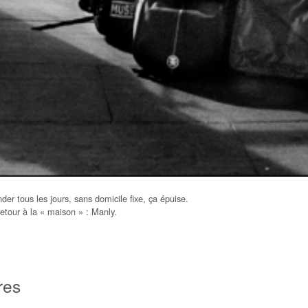
er tous les jours, sans domicile fixe, ça épuise.
retour à la « maison » : Manly.
res