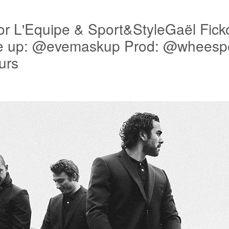
or L'Equipe & Sport&StyleGaël Fic
 up: @evemaskup Prod: @wheespe
urs