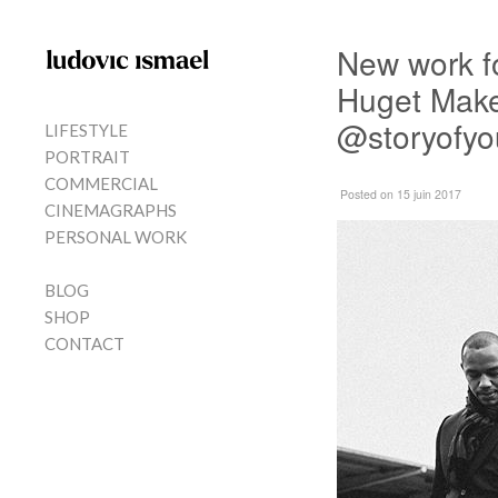
Skip to content
New work f
MENU
Huget Make
@storyofyo
LIFESTYLE
PORTRAIT
COMMERCIAL
Posted
on 15 juin 2017
CINEMAGRAPHS
PERSONAL WORK
BLOG
SHOP
CONTACT