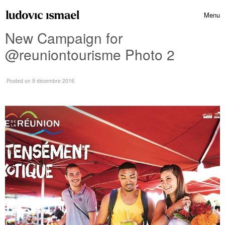
Skip to content
Menu
Toggle 
New Campaign for
@reuniontourisme Photo 2
Posted
on 9 décembre 2016