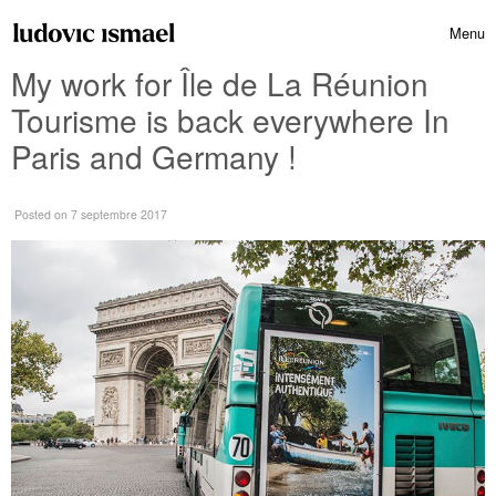
Skip to content
Menu
Toggle 
My work for Île de La Réunion
Tourisme is back everywhere In
Paris and Germany !
Posted
on 7 septembre 2017