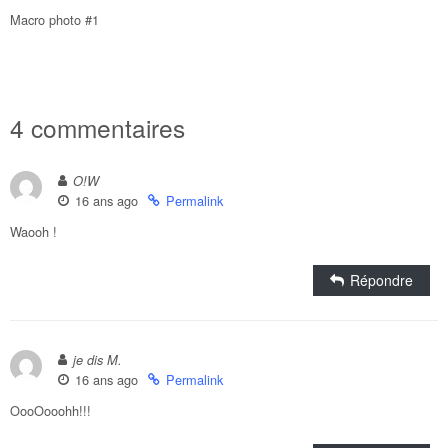
Macro photo #1
4 commentaires
O!W
16 ans ago
Permalink
Waooh !
Répondre
je dis M.
16 ans ago
Permalink
OooOooohh!!!