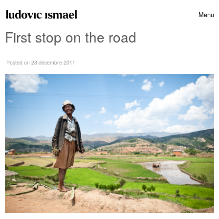
Skip to content
Menu
Toggle 
First stop on the road
Posted
on 28 décembre 2011