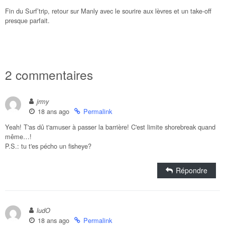
Fin du Surf’trip, retour sur Manly avec le sourire aux lèvres et un take-off
presque parfait.
2 commentaires
jrmy
18 ans ago
Permalink
Yeah! T'as dû t'amuser à passer la barrière! C'est limite shorebreak quand
même…!
P.S.: tu t'es pécho un fisheye?
Répondre
ludO
18 ans ago
Permalink