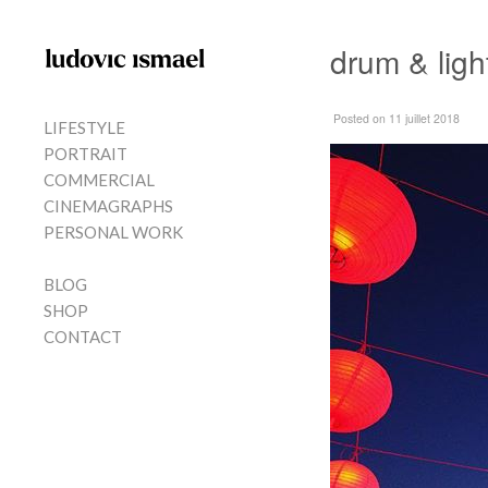
Skip to content
drum & ligh
MENU
Posted
on 11 juillet 2018
LIFESTYLE
PORTRAIT
COMMERCIAL
CINEMAGRAPHS
PERSONAL WORK
BLOG
SHOP
CONTACT