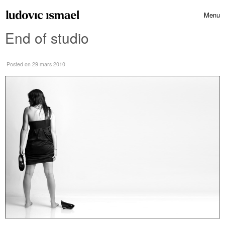
Skip to content
Menu
Toggle 
End of studio
Posted
on 29 mars 2010