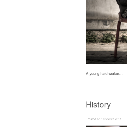
A young hard worker…
History
Posted
on 10 février 2011