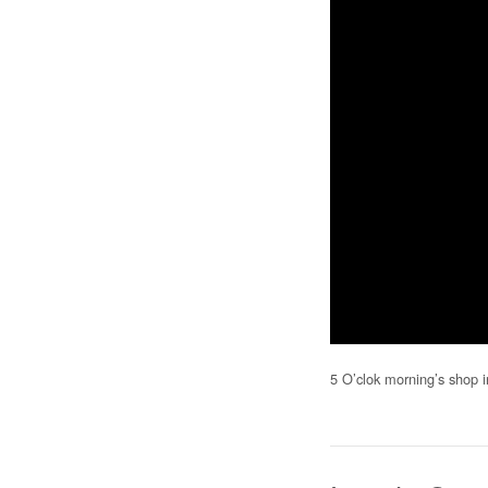
5 O’clok morning’s shop 