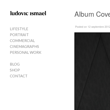
Skip to content
Album Cove
MENU
Posted
on 12 septembre 201
LIFESTYLE
PORTRAIT
COMMERCIAL
CINEMAGRAPHS
PERSONAL WORK
BLOG
SHOP
CONTACT