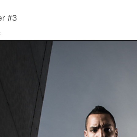
r #3
2