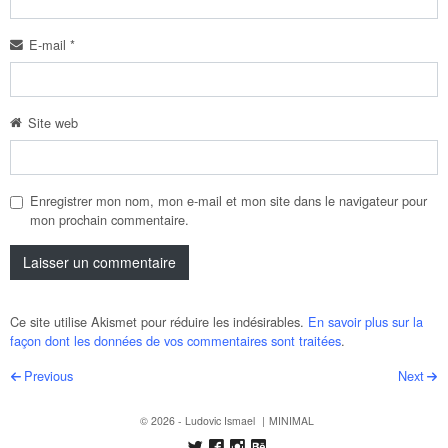
E-mail
*
Site web
Enregistrer mon nom, mon e-mail et mon site dans le navigateur pour
mon prochain commentaire.
Ce site utilise Akismet pour réduire les indésirables.
En savoir plus sur la
façon dont les données de vos commentaires sont traitées
.
Post navigation
Previous
Next
© 2026 - Ludovic Ismael
MINIMAL
Follow us on Twitter
Like us on Facebook
Follow us on Instagram
Follow us on Behance