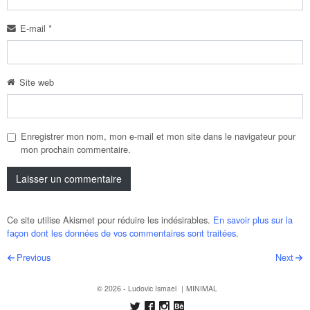
E-mail
*
Site web
Enregistrer mon nom, mon e-mail et mon site dans le navigateur pour
mon prochain commentaire.
Ce site utilise Akismet pour réduire les indésirables.
En savoir plus sur la
façon dont les données de vos commentaires sont traitées
.
Post navigation
Previous
Next
© 2026 - Ludovic Ismael
MINIMAL
Follow us on Twitter
Like us on Facebook
Follow us on Instagram
Follow us on Behance